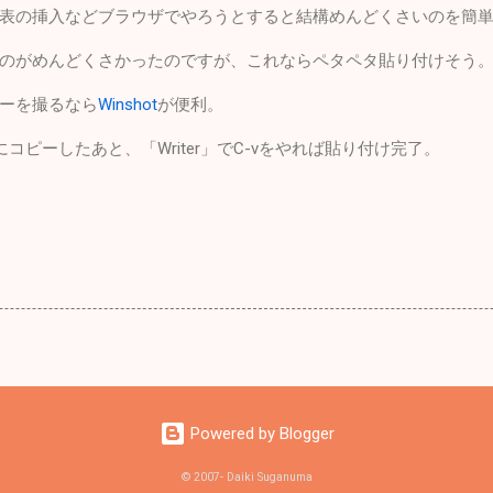
表の挿入などブラウザでやろうとすると結構めんどくさいのを簡
のがめんどくさかったのですが、これならペタペタ貼り付けそう
ーを撮るなら
Winshot
が便利。
ドにコピーしたあと、「Writer」でC-vをやれば貼り付け完了。
Powered by Blogger
© 2007- Daiki Suganuma