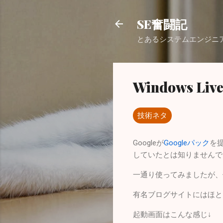
SE奮闘記
とあるシステムエンジニ
Windows L
技術ネタ
Googleが
Googleパック
を提
していたとは知りませんで
一通り使ってみましたが、便
有名ブログサイトにはほと
起動画面はこんな感じ↓