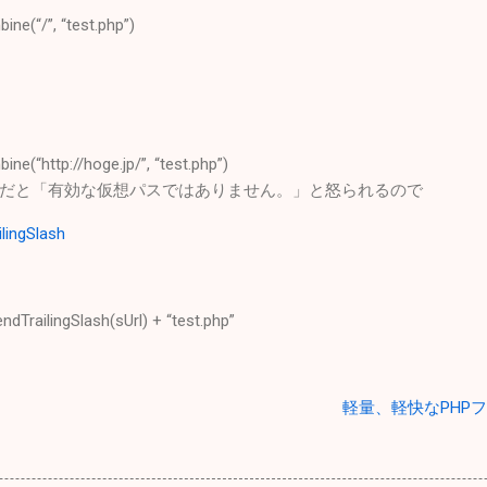
bine(“/”, “test.php”)
bine(“http://hoge.jp/”, “test.php”)
だと「有効な仮想パスではありません。」と怒られるので
ilingSlash
endTrailingSlash(sUrl) + “test.php”
軽量、軽快なPHPフレ