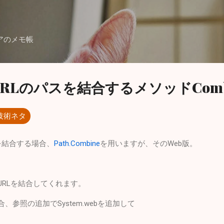
スキップしてメイン コンテンツに移動
アのメモ帳
】URLのパスを結合するメソッドComb
技術ネタ
スを結合する場合、
Path.Combine
を用いますが、そのWeb版。
URLを結合してくれます。
合、参照の追加でSystem.webを追加して