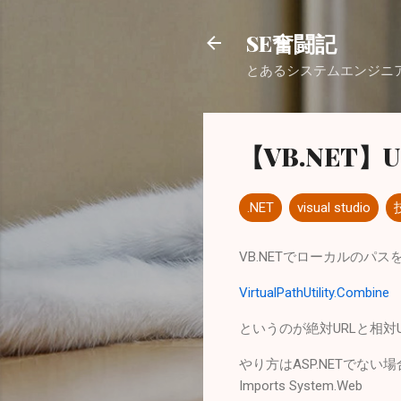
SE奮闘記
とあるシステムエンジニ
【VB.NET
.NET
visual studio
VB.NETでローカルのパ
VirtualPathUtility.Combine
というのが絶対URLと相対
やり方はASP.NETでない場
Imports System.Web