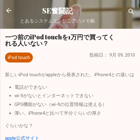
スキップしてメイン コンテンツに移動
SE奮闘記
とあるシステムエンジニアのメモ帳
一つ前のiPod touchを1万円で買ってく
れる人いない？
投稿日：
9月 09, 2010
iPod touch
新しいiPod touchがappleから発表された。iPhone4との違いは
電話ができない
wi-fiがないとインターネットできない
GPS機能がない（wi-fiの位置情報は使える）
薄い。iPhone4と比べて半分ぐらいの厚さ
ぐらいかな？
apple公式サイト