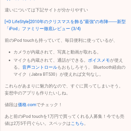
違いについては下記サイトが分かりやすい
[+D LifeStyle]2010年のクリスマスを飾る“最強”の布陣――新型
「iPod」ファミリー徹底レビュー (3/4)
前のiPod touchも持っていて、毎日便利に使っているが、
カメラが内蔵されて、写真と動画が取れる。
マイクも内蔵されて、通話ができる。
ボイスメモ
が使え
る。
音声コントロール
もおもしろそう。 Bluetooth経由の
マイク（Jabra BT530）が使えれば文句なし。
これらがあまりに魅力的なので、すぐに買ってしまいそう。
妄想中のアプリも作りたいしね。
値段は
価格.com
でチェック！
あと前のiPod touchを1万円で買ってくれる人募集！今でも売
値は2万5千円ぐらい。スペックは
こちら
。