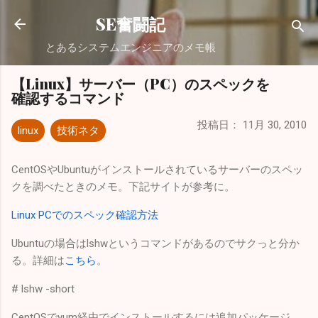
スキップしてメイン コンテンツに移動
SE奮闘記
とあるシステムエンジニアのメモ帳
【Linux】サーバー（PC）のスペックを
確認するコマンド
投稿日：
11月 30, 2010
linux
技術ネタ
CentOSやUbuntuがインストールされているサーバーのスペッ
クを調べたときのメモ。下記サイトが参考に。
Linux PCでのスペック確認方法
Ubuntuの場合はlshwというコマンドがあるのでサクっと分か
る。詳細は
こちら
。
# lshw -short
CentOSでyum経由でインストールするには追加パッケージ