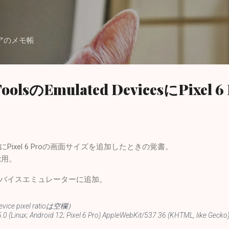
スキップしてメイン コンテンツに移動
アのメモ帳
oolsのEmulated DevicesにPixel
ToolsにPixel 6 Proの画面サイズを追加したときの覚書。
nt用。
バイスエミュレーターに追加。
evice pixel ratioは空欄）
a/5.0 (Linux; Android 12; Pixel 6 Pro) AppleWebKit/537.36 (KHTML, like Gec