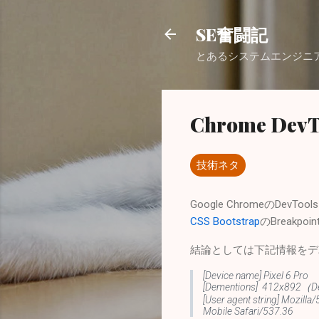
SE奮闘記
とあるシステムエンジニ
Chrome DevT
技術ネタ
Google ChromeのDev
CSS Bootstrap
のBreakpoi
結論としては下記情報をデ
[Device name] Pixel 6 Pro
[Dementions] 412x892（D
[User agent string] Mozill
Mobile Safari/537.36