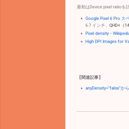
最初はDevice pixel 
Google Pixel 6 Pr
6.7 インチ、
QHD+（14
Pixel density - Wikipedi
High DPI Images for Va
【関連記事】
anyDensity="fa