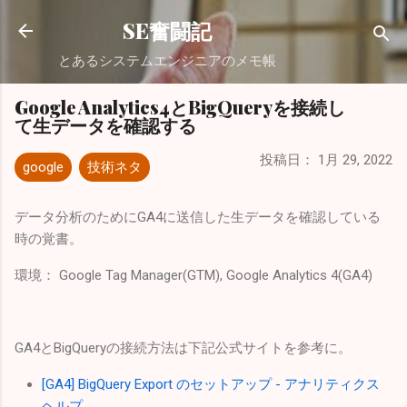
スキップしてメイン コンテンツに移動
SE奮闘記
とあるシステムエンジニアのメモ帳
Google Analytics4とBigQueryを接続し
て生データを確認する
投稿日：
1月 29, 2022
google
技術ネタ
データ分析のためにGA4に送信した生データを確認している
時の覚書。
環境： Google Tag Manager(GTM), Google Analytics 4(GA4)
GA4とBigQueryの接続方法は下記公式サイトを参考に。
[GA4] BigQuery Export のセットアップ - アナリティクス
ヘルプ