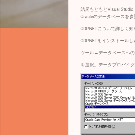
結局もともとVisual Stu
Oracleのデータベースを
ODP.NETについて詳しく
ODP.NETをインストールし
ツール→データベースへの
を選択。データプロバイダで「Orac