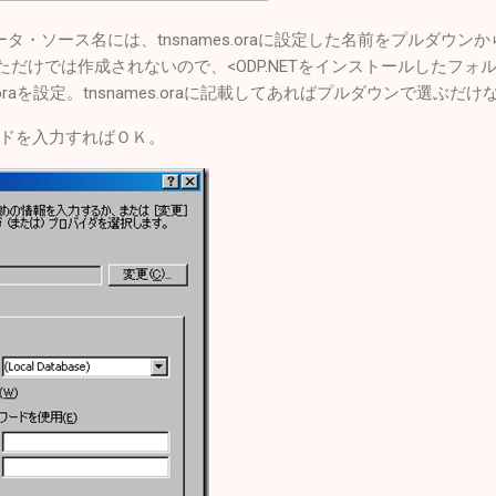
・ソース名には、tnsnames.oraに設定した名前をプルダウンから選択
ただけでは作成されないので、<ODP.NETをインストールしたフォルダ>\N
.oraを設定。tnsnames.oraに記載してあればプルダウンで選ぶだ
ドを入力すればＯＫ。