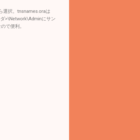
。tnsnames.oraは
etwork\Adminにサン
けなので便利。