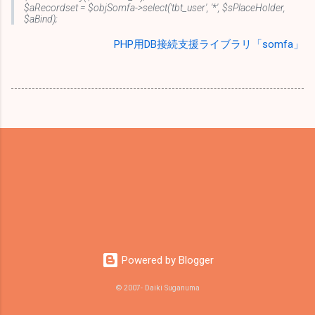
$aRecordset = $objSomfa->select('tbt_user', '*', $sPlaceHolder,
$aBind);
PHP用DB接続支援ライブラリ「somfa」
Powered by Blogger
© 2007- Daiki Suganuma