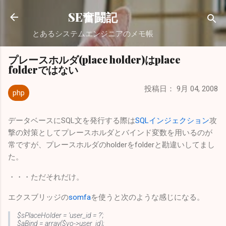
スキップしてメイン コンテンツに移動
SE奮闘記
とあるシステムエンジニアのメモ帳
プレースホルダ(place holder)はplace
folderではない
投稿日：
9月 04, 2008
php
データベースにSQL文を発行する際は
SQLインジェクション
攻
撃の対策としてプレースホルダとバインド変数を用いるのが
常ですが、プレースホルダのholderをfolderと勘違いしてまし
た。
・・・ただそれだけ。
エクスブリッジの
somfa
を使うと次のような感じになる。
$sPlaceHolder = 'user_id = ?';
$aBind = array($vo->user_id);