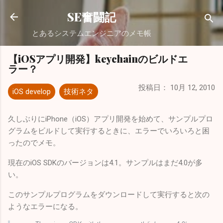
スキップしてメイン コンテンツに移動
SE奮闘記
とあるシステムエンジニアのメモ帳
【iOSアプリ開発】keychainのビルドエ
ラー？
投稿日：
10月 12, 2010
iOS develop
技術ネタ
久しぶりにiPhone（iOS）アプリ開発を始めて、サンプルプロ
グラムをビルドして実行するときに、エラーでいろいろと困
ったのでメモ。
現在のiOS SDKのバージョンは4.1。サンプルはまだ4.0が多
い。
このサンプルプログラムをダウンロードして実行すると次の
ようなエラーになる。