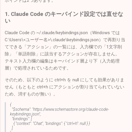
ポイントは2つあります。
1. Claude Code のキーバインド設定では直せな
い
Claude Code の ~/.claude/keybindings.json（Windows では
C:\Users\<ユーザー名>\.claude\keybindings.json）で再割り当
てできる「アクション」の一覧には、入力欄での「1文字削
除」「単語削除」に該当するアクションが存在しません。
テキスト入力欄の編集はキーバインド層より下（入力処理
層）で処理されているためです。
そのため、以下のように ctrl+h を null にしても効果がありま
せん（もともと ctrl+h にアクションが割り当てられていない
ため、消すものが無い）。
{
"$schema": "https://www.schemastore.org/claude-code-
keybindings.json",
"bindings": [
{ "context": "Chat", "bindings": { "ctrl+h": null } }
]