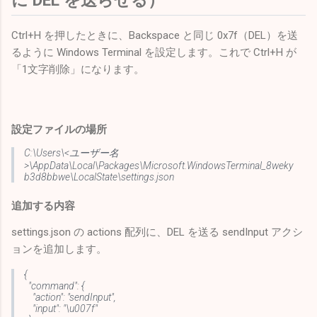
Ctrl+H を押したときに、Backspace と同じ 0x7f（DEL）を送
るように Windows Terminal を設定します。これで Ctrl+H が
「1文字削除」になります。
設定ファイルの場所
C:\Users\<ユーザー名
>\AppData\Local\Packages\Microsoft.WindowsTerminal_8weky
b3d8bbwe\LocalState\settings.json
追加する内容
settings.json の actions 配列に、DEL を送る sendInput アクシ
ョンを追加します。
{
"command": {
"action": "sendInput",
"input": "\u007f"