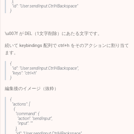
},
"id": "User.sendInput.CtrlHBackspace"
}
\u007f が DEL（1文字削除）にあたる文字です。
続いて keybindings 配列で ctrl+h をそのアクションに割り当て
ます。
{
"id": "User.sendInput.CtrlHBackspace",
"keys": "ctrl+h"
}
編集後のイメージ（抜粋）
{
"actions": [
{
"command": {
"action": "sendInput",
"input": ""
},
"id": "User.sendInput.CtrlHBackspace"