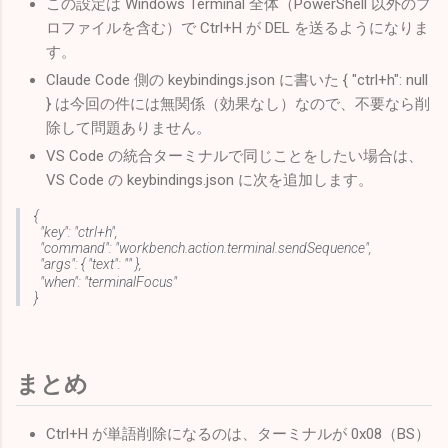
この設定は Windows Terminal 全体（PowerShell 以外のプ
ロファイルを含む）で Ctrl+H が DEL を送るようになりま
す。
Claude Code 側の keybindings.json に書いた { "ctrl+h": null
} は今回の件には無関係（効果なし）なので、不要なら削
除して問題ありません。
VS Code の統合ターミナルで同じことをしたい場合は、
VS Code の keybindings.json に次を追加します。
{
"key": "ctrl+h",
"command": "workbench.action.terminal.sendSequence",
"args": { "text": "" },
"when": "terminalFocus"
}
まとめ
Ctrl+H が単語削除になるのは、ターミナルが 0x08（BS）