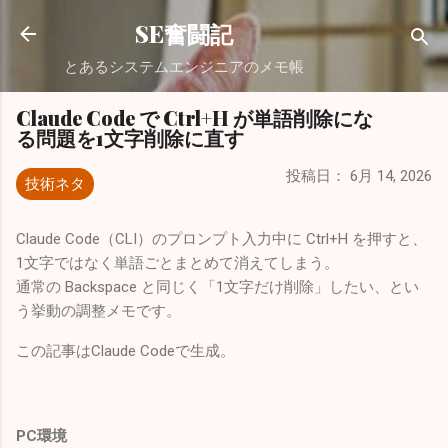
スキップしてメイン コンテンツに移動
SE奮闘記
とあるシステムエンジニアのメモ帳
Claude Code で Ctrl+H が単語削除にな
る問題を1文字削除に直す
投稿日：
6月 14, 2026
技術ネタ
Claude Code（CLI）のプロンプト入力中に Ctrl+H を押すと、
1文字ではなく単語ごとまとめて消えてしまう。
通常の Backspace と同じく「1文字だけ削除」したい、とい
う挙動の調整メモです。
この記事はClaude Codeで生成。
PC環境