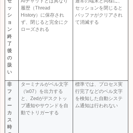
セ
AI
チャットとは異なり
通常の端末と同様に、
ッ
履歴（
Thread
セッションを閉じると
シ
History
）に保存され
バッファがクリアされ
ョ
ず、閉じると完全にク
て消滅する
ン
ローズされる
終
了
後
の
扱
い
非
ターミナルがベル文字
標準では、プロセス実
フ
（
\x07
）を出力する
行完了などのベル文字
ォ
と、
Zed
がデスクトッ
を検知した自動システ
ー
プ通知やサウンドを自
ム通知は行われない
カ
動でトリガーする
ス
時