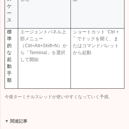
ケ
ー
ス
標
エージェントパネル上
ショートカット
`Ctrl +
準
部メニュー
``
でドックを開く、ま
的
（
Ctrl+Alt+Shift+N
）か
たはコマンドパレット
な
ら「
Terminal
」を選択
から起動
起
して開始
動
手
順
今後ターミナルスレッドが使いやすくなっていく予感。
▼ 関連記事