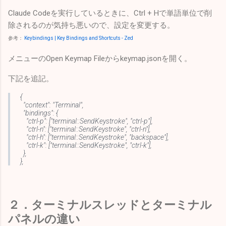
Claude Codeを実行しているときに、Ctrl + Hで単語単位で削
除されるのが気持ち悪いので、設定を変更する。
参考：
Keybindings | Key Bindings and Shortcuts - Zed
メニューのOpen Keymap Fileからkeymap.jsonを開く。
下記を追記。
{
"context": "Terminal",
"bindings": {
"ctrl-p": ["terminal::SendKeystroke", "ctrl-p"],
"ctrl-n": ["terminal::SendKeystroke", "ctrl-n"],
"ctrl-h": ["terminal::SendKeystroke", "backspace"],
"ctrl-k": ["terminal::SendKeystroke", "ctrl-k"],
},
},
２．ターミナルスレッドとターミナル
パネルの違い