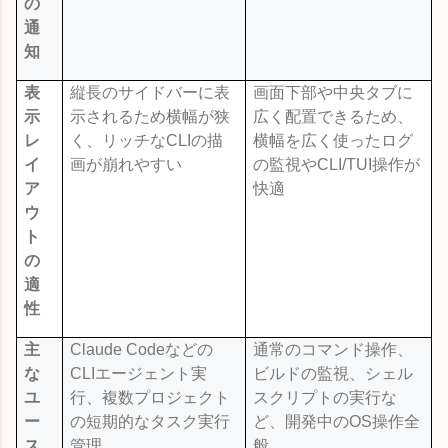
の
通
知
表
縦長のサイドバーに表
画面下部や中央タブに
示
示されるため横幅が狭
広く配置できるため、
レ
く、リッチな
CLI
の描
横幅を広く使ったログ
イ
画が崩れやすい
の監視や
CLI/TUI
操作が
ア
快適
ウ
ト
の
適
性
主
Claude Code
などの
通常のコマンド操作、
な
CLI
エージェント実
ビルドの監視、シェル
ユ
行、複数プロジェクト
スクリプトの実行な
ー
の短期的なタスク実行
ど、開発中の
OS
操作全
ス
管理
般