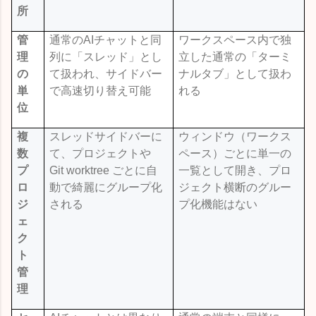
所
管
通常の
AI
チャットと同
ワークスペース内で独
理
列に「スレッド」とし
立した通常の「ターミ
の
て扱われ、サイドバー
ナルタブ」として扱わ
単
で高速切り替え可能
れる
位
複
スレッドサイドバーに
ウィンドウ（ワークス
数
て、プロジェクトや
ペース）ごとに単一の
プ
Git worktree
ごとに自
一覧として開き、プロ
ロ
動で綺麗にグループ化
ジェクト横断のグルー
ジ
される
プ化機能はない
ェ
ク
ト
管
理