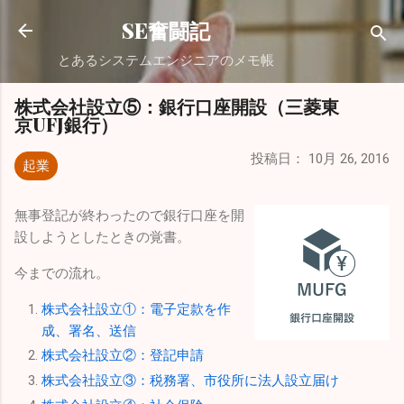
スキップしてメイン コンテンツに移動
SE奮闘記
とあるシステムエンジニアのメモ帳
株式会社設立⑤：銀行口座開設（三菱東
京UFJ銀行）
投稿日：
10月 26, 2016
起業
無事登記が終わったので銀行口座を開
設しようとしたときの覚書。
今までの流れ。
株式会社設立①：電子定款を作
成、署名、送信
株式会社設立②：登記申請
株式会社設立③：税務署、市役所に法人設立届け